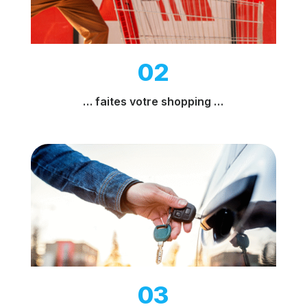
02
… faites votre shopping …
03